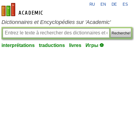
RU
EN
DE
ES
fr-academic.com
Dictionnaires et Encyclopédies sur 'Academic'
Recherche!
interprétations
traductions
livres
Игры ⚽