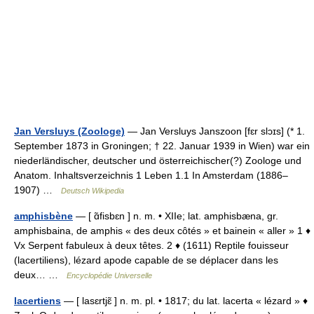
Jan Versluys (Zoologe)
— Jan Versluys Janszoon [fɛr slɔɪs] (* 1.
September 1873 in Groningen; † 22. Januar 1939 in Wien) war ein
niederländischer, deutscher und österreichischer(?) Zoologe und
Anatom. Inhaltsverzeichnis 1 Leben 1.1 In Amsterdam (1886–
1907) …
Deutsch Wikipedia
amphisbène
— [ ɑ̃fisbɛn ] n. m. • XIIe; lat. amphisbæna, gr.
amphisbaina, de amphis « des deux côtés » et bainein « aller » 1 ♦
Vx Serpent fabuleux à deux têtes. 2 ♦ (1611) Reptile fouisseur
(lacertiliens), lézard apode capable de se déplacer dans les
deux… …
Encyclopédie Universelle
lacertiens
— [ lasɛrtjɛ̃ ] n. m. pl. • 1817; du lat. lacerta « lézard » ♦