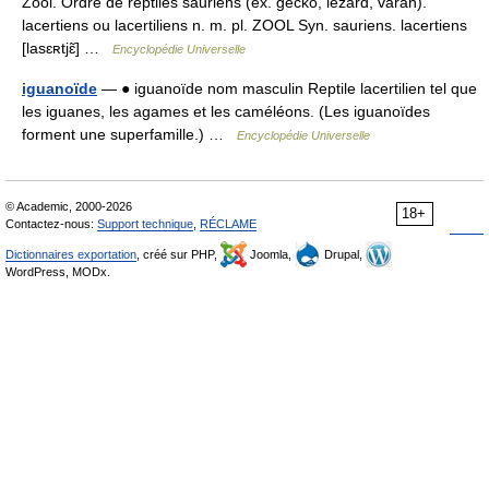
Zool. Ordre de reptiles sauriens (ex. gecko, lézard, varan).
lacertiens ou lacertiliens n. m. pl. ZOOL Syn. sauriens. lacertiens
[lasɛʀtjɛ̃] …
Encyclopédie Universelle
iguanoïde
— ● iguanoïde nom masculin Reptile lacertilien tel que
les iguanes, les agames et les caméléons. (Les iguanoïdes
forment une superfamille.) …
Encyclopédie Universelle
© Academic, 2000-2026
18+
Contactez-nous:
Support technique
,
RÉCLAME
Dictionnaires exportation
, créé sur PHP,
Joomla,
Drupal,
WordPress, MODx.