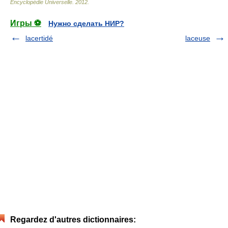
Encyclopédie Universelle
.
2012
.
Игры ⚽
Нужно сделать НИР?
lacertidé
laceuse
Regardez d'autres dictionnaires: