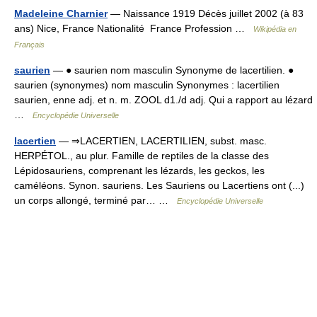
Madeleine Charnier
— Naissance 1919 Décès juillet 2002 (à 83
ans) Nice, France Nationalité France Profession …
Wikipédia en
Français
saurien
— ● saurien nom masculin Synonyme de lacertilien. ●
saurien (synonymes) nom masculin Synonymes : lacertilien
saurien, enne adj. et n. m. ZOOL d1./d adj. Qui a rapport au lézard
…
Encyclopédie Universelle
lacertien
— ⇒LACERTIEN, LACERTILIEN, subst. masc.
HERPÉTOL., au plur. Famille de reptiles de la classe des
Lépidosauriens, comprenant les lézards, les geckos, les
caméléons. Synon. sauriens. Les Sauriens ou Lacertiens ont (...)
un corps allongé, terminé par… …
Encyclopédie Universelle