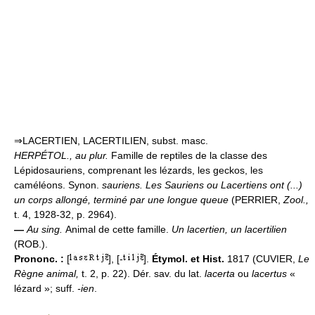
⇒LACERTIEN, LACERTILIEN, subst. masc.
HERPÉTOL.,
au plur.
Famille de reptiles de la classe des
Lépidosauriens, comprenant les lézards, les geckos, les
caméléons. Synon.
sauriens.
Les Sauriens ou Lacertiens ont (...)
un corps allongé, terminé par une longue queue
(PERRIER,
Zool.,
t. 4, 1928-32, p. 2964).
—
Au sing.
Animal de cette famille.
Un lacertien, un lacertilien
(ROB.).
Prononc. :
[
], [-
].
Étymol. et Hist.
1817 (CUVIER,
Le
Règne animal,
t. 2, p. 22). Dér. sav. du lat.
lacerta
ou
lacertus
«
lézard »; suff.
-ien
.